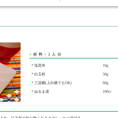
<材料>2人分
＊塩昆布
10g
＊白玉粉
50g
＊三温糖(上白糖でもOK)
60g
＊ぬるま湯
100cc