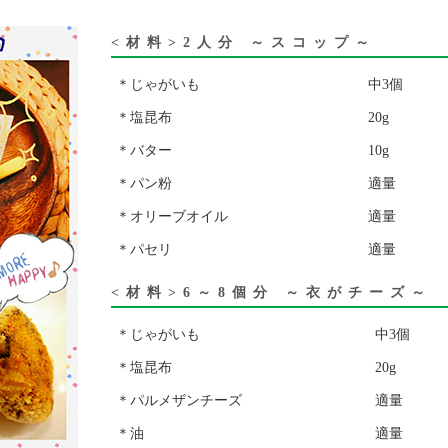
<材料>2人分 ～スコップ～
＊じゃがいも
中3個
＊塩昆布
20g
＊バター
10g
＊パン粉
適量
＊オリーブオイル
適量
＊パセリ
適量
<材料>6～8個分 ～衣がチーズ～
＊じゃがいも
中3個
＊塩昆布
20g
＊パルメザンチーズ
適量
＊油
適量