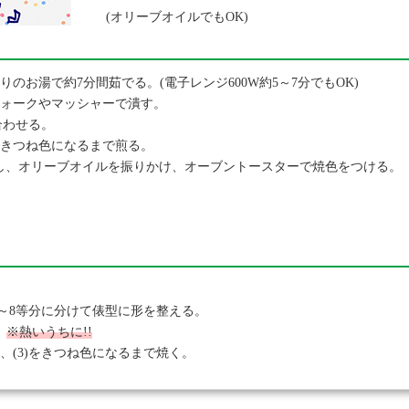
(オリーブオイルでもOK)
のお湯で約7分間茹でる。(電子レンジ600W約5～7分でもOK)
フォークやマッシャーで潰す。
合わせる。
できつね色になるまで煎る。
まぶし、オリーブオイルを振りかけ、オーブントースターで焼色をつける。
。
6～8等分に分けて俵型に形を整える。
。
※熱いうちに!!
、(3)をきつね色になるまで焼く。