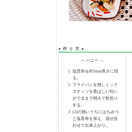
●作り方●
～ ハニー ～
塩昆布を約5mm長さに切
る。
フライパンを熱しミック
スナッツを香ばしい匂い
がでるまで弱火で乾煎り
する。
(2)の熱いうちにはちみつ
と塩昆布を加え、混ぜ合
わせて出来上がり。