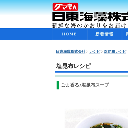
新鮮な海のかおりをお届け
コ
HOME
新着情報
メインメニュー
ン
テ
日東海藻株式会社
>
レシピ
>
塩昆布レシピ
ン
ツ
塩昆布レシピ
へ
移
動
ごま香る♪塩昆布スープ