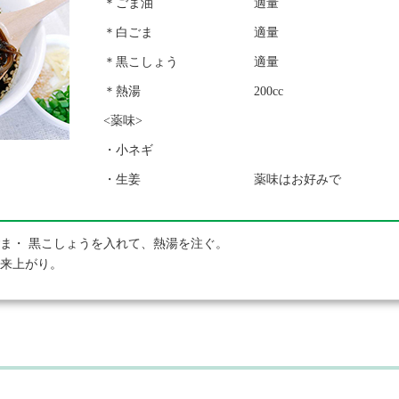
＊ごま油
適量
＊白ごま
適量
＊黒こしょう
適量
＊熱湯
200cc
<薬味>
・小ネギ
・生姜
薬味はお好みで
ま・ 黒こしょうを入れて、熱湯を注ぐ。
出来上がり。