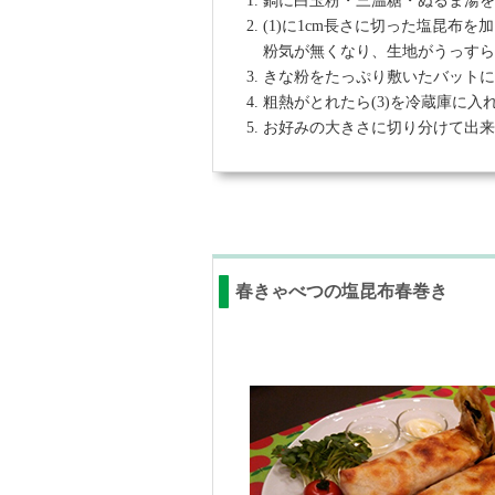
鍋に白玉粉・三温糖・ぬるま湯
(1)に1cm長さに切った塩昆布
粉気が無くなり、生地がうっす
きな粉をたっぷり敷いたバットに
粗熱がとれたら(3)を冷蔵庫に入
お好みの大きさに切り分けて出
春きゃべつの塩昆布春巻き