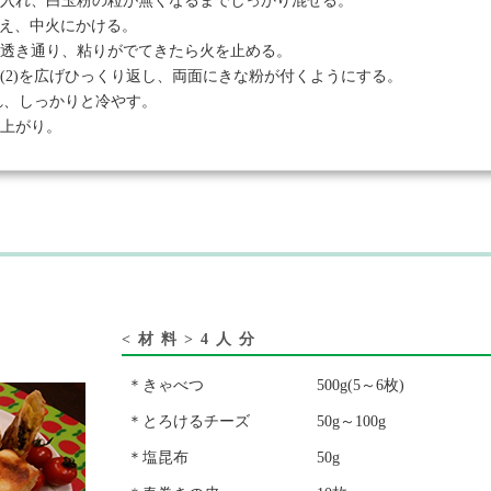
を入れ、白玉粉の粒が無くなるまでしっかり混ぜる。
を加え、中火にかける。
ら透き通り、粘りがでてきたら火を止める。
(2)を広げひっくり返し、両面にきな粉が付くようにする。
れ、しっかりと冷やす。
来上がり。
<材料>4人分
＊きゃべつ
500g(5～6枚)
＊とろけるチーズ
50g～100g
＊塩昆布
50g