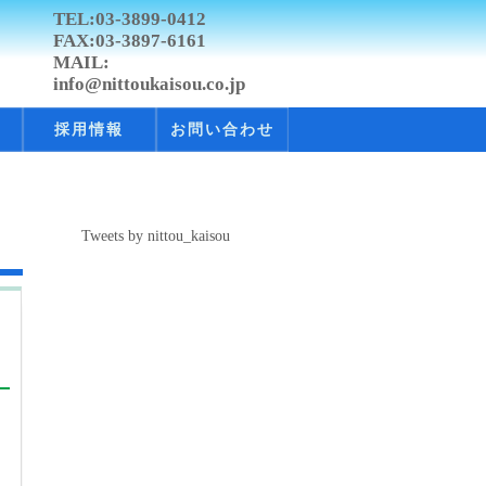
TEL:03-3899-0412
FAX:03-3897-6161
MAIL:
info@nittoukaisou.co.jp
採用情報
お問い合わせ
Tweets by nittou_kaisou