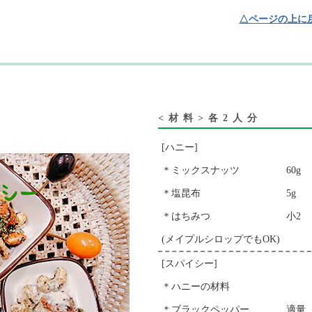
△ページの上に
<材料>各2人分
[ハニー]
＊ミックスナッツ
60g
＊塩昆布
5g
＊はちみつ
小2
(メイプルシロップでもOK)
[スパイシー]
＊ハニーの材料
＊ブラックペッパー
適量