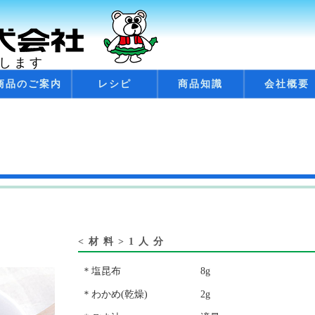
します
商品のご案内
レシピ
商品知識
会社概要
<材料>1人分
＊塩昆布
8g
＊わかめ(乾燥)
2g