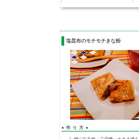
塩昆布のモチモチきな粉
●作り方●