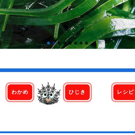
わかめ
ひじき
レシピ