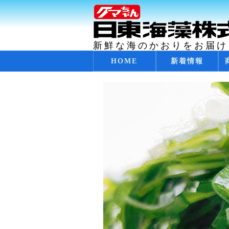
新鮮な海のかおりをお届け
コ
HOME
新着情報
メインメニュー
ン
テ
ン
ツ
へ
移
動